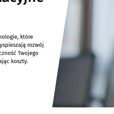
ologie, które
yspieszają rozwój
eczność Twojego
ając koszty.