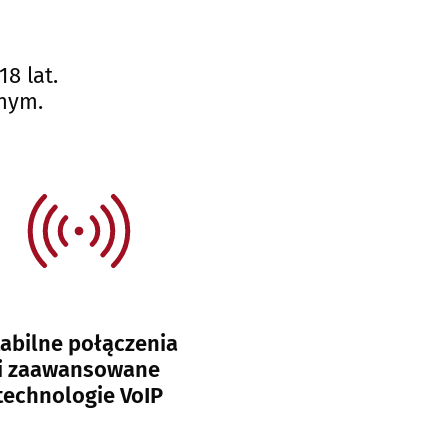
18 lat.
nym.
tabilne połączenia
i zaawansowane
technologie VoIP