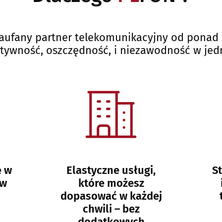
aufany partner telekomunikacyjny od ponad 
ktywność, oszczędność, i niezawodność w jed
ę w
Elastyczne usługi,
S
ów
które możesz
dopasować w każdej
chwili – bez
dodatkowych