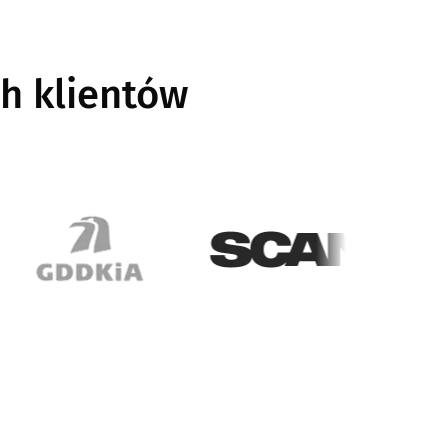
h klientów
Image
Image