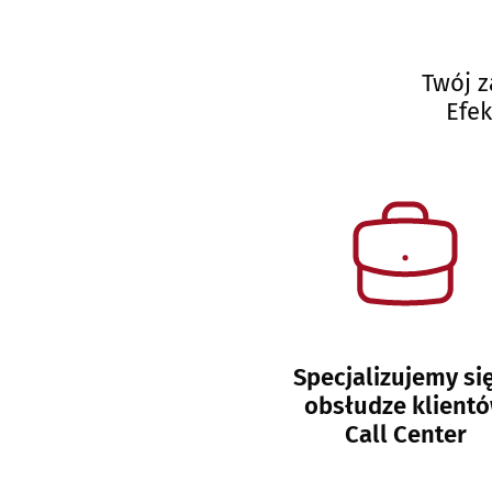
Twój z
Efe
Specjalizujemy si
obsłudze klient
Call Center