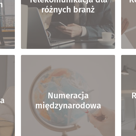
m
różnych branż
Numeracja
R
wa
międzynarodowa