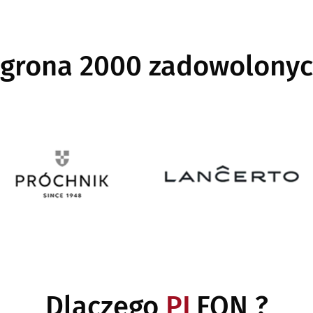
 grona 2000 zadowolonyc
Image
Image
Dlaczego
PL
FON ?