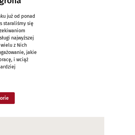
 grona
nku już od ponad
as staraliśmy się
czekiwaniom
sługi najwyższej
 wielu z Nich
ngażowanie, jakie
racę, i wciąż
ardziej
orie