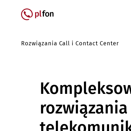
Przejdź do treści
Główna nawigacja
Rozwiązania Call i Contact Center
Komplekso
rozwiązania
telekomuni