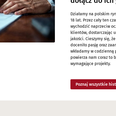
dołącz do ich
Działamy na polskim ry
18 lat. Przez cały ten cz
wychodzić naprzeciw o
klientów, dostarczając u
jakości. Cieszymy się, że
doceniło pasję oraz zaa
wkładamy w codzienną p
powierza nam coraz to b
wymagające projekty.
Poznaj wszystkie hist