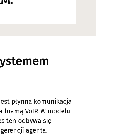
RM.
systemem
jest płynna komunikacja
a bramą VoIP. W modelu
es ten odbywa się
gerencji agenta.