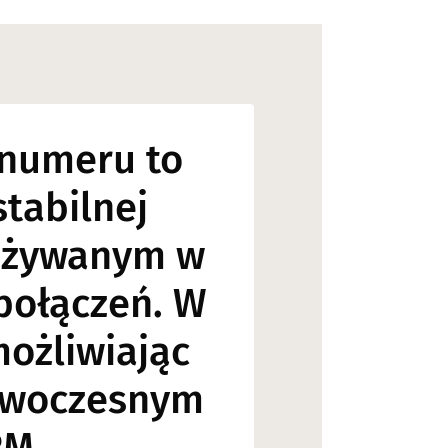
 numeru to
tabilnej
 używanym w
połączeń. W
ożliwiając
nowoczesnym