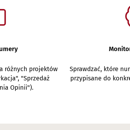
umery
Monito
la różnych projektów
Sprawdzać, które num
kacja", "Sprzedaż
przypisane do konkr
ia Opinii").