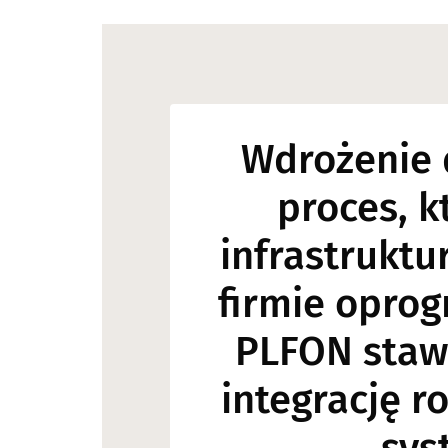
Wdrożenie 
proces, k
infrastrukt
firmie opro
PLFON stawi
integrację 