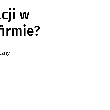
cji w
firmie?
czny