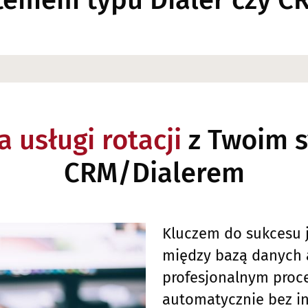
temem typu Dialer czy C
a usługi rotacji
z Twoim 
CRM/Dialerem
Kluczem do sukcesu 
między bazą danych 
profesjonalnym proc
automatycznie bez in