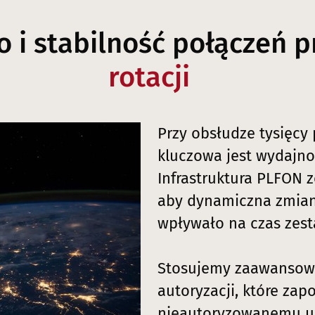
 i stabilność połączeń 
rotacji
Przy obsłudze tysięcy 
kluczowa jest wydajno
Infrastruktura PLFON 
aby dynamiczna zmiana
wpływało na czas zest
Stosujemy zaawanso
autoryzacji, które zap
nieautoryzowanemu uż