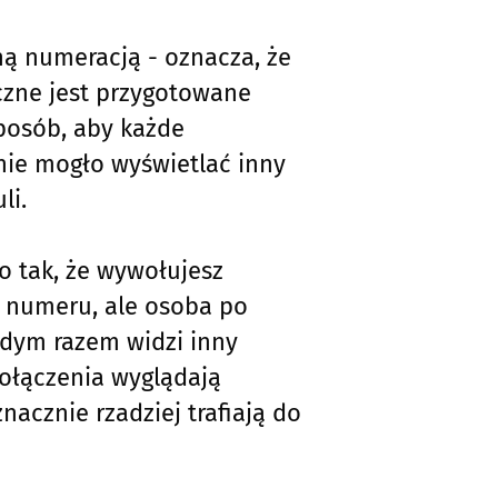
ną numeracją - oznacza, że
czne jest przygotowane
posób, aby każde
ie mogło wyświetlać inny
li.
o tak, że wywołujesz
o numeru, ale osoba po
ażdym razem widzi inny
ołączenia wyglądają
znacznie rzadziej trafiają do