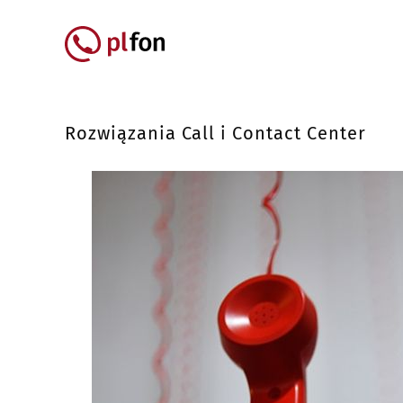
Przejdź do treści
Główna nawigacja
Rozwiązania Call i Contact Center