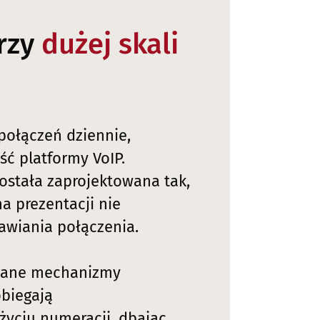
przy
dużej skali
połączeń dziennie,
ść platformy VoIP.
została zaprojektowana tak,
 prezentacji nie
awiania połączenia.
wane mechanizmy
obiegają
yciu numeracji, dbając