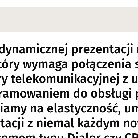
dynamicznej prezentacji
tóry wymaga połączenia s
ury telekomunikacyjnej z
gramowaniem do obsługi 
amy na elastyczność, um
rotacji z niemal każdym 