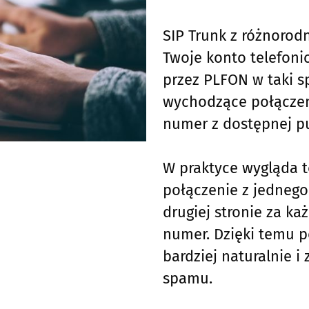
SIP Trunk z różnorod
Twoje konto telefoni
przez PLFON w taki s
wychodzące połączen
numer z dostępnej pu
W praktyce wygląda t
połączenie z jedneg
drugiej stronie za k
numer. Dzięki temu p
bardziej naturalnie i 
spamu.