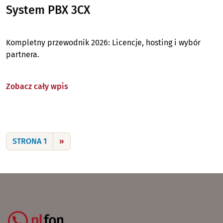
System PBX 3CX
Kompletny przewodnik 2026: Licencje, hosting i wybór
partnera.
Zobacz cały wpis
Stronicowanie
NASTĘPNA STRONA
STRONA 1
››