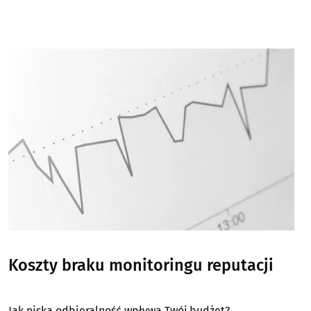
Image
Koszty braku monitoringu reputacji
Jak niska odbieralność wpływa Twój budżet?