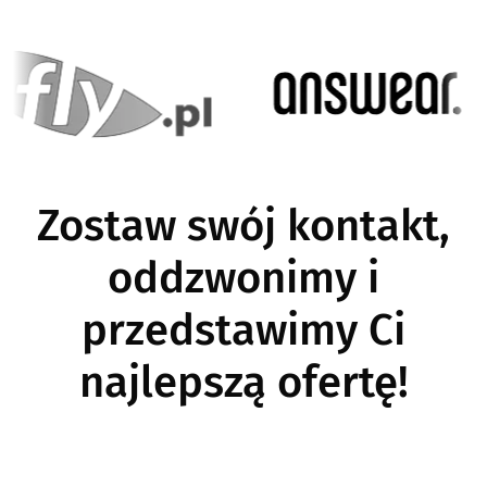
Image
I
Zostaw swój kontakt,
oddzwonimy i
przedstawimy Ci
najlepszą ofertę!