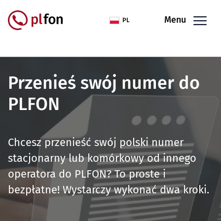
Przejdź do treści
Menu
PL
Przenieś swój numer do
PLFON
Chcesz przenieść swój polski numer
stacjonarny lub komórkowy od innego
operatora do PLFON? To proste i
bezpłatne! Wystarczy wykonać dwa kroki.