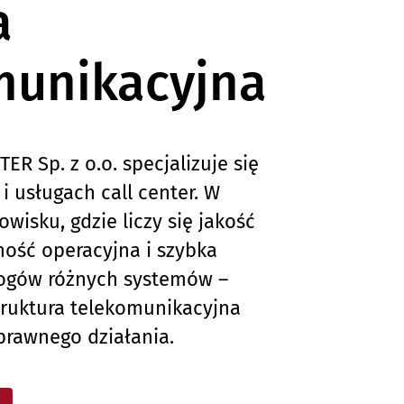
a
munikacyjna
R Sp. z o.o. specjalizuje się
i usługach call center. W
isku, gdzie liczy się jakość
ność operacyjna i szybka
ogów różnych systemów –
truktura telekomunikacyjna
prawnego działania.