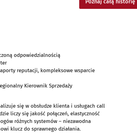
Poznaj całą historię
iczoną odpowiedzialnością
ter
raporty reputacji, kompleksowe wsparcie
Regionalny Kierownik Sprzedaży
lizuje się w obsłudze klienta i usługach call
ie liczy się jakość połączeń, elastyczność
ymogów różnych systemów – niezawodna
nowi klucz do sprawnego działania.