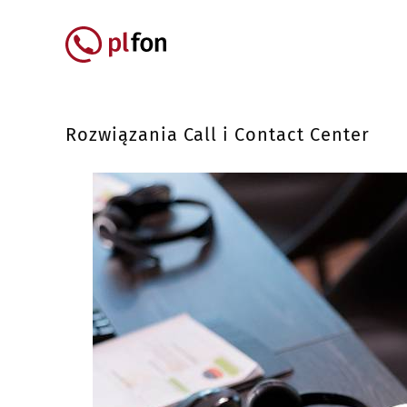
Przejdź do treści
Główna nawigacja
Rozwiązania Call i Contact Center