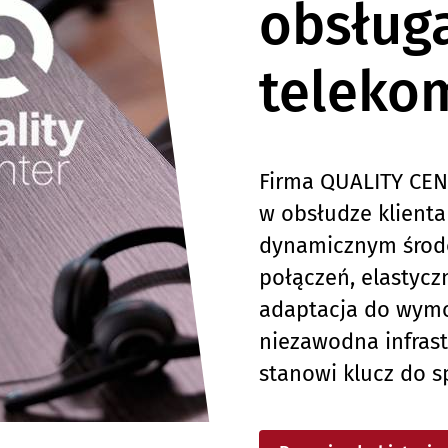
obsług
teleko
Firma QUALITY CENTE
w obsłudze klienta 
dynamicznym środow
połączeń, elastycz
adaptacja do wym
niezawodna infras
stanowi klucz do s