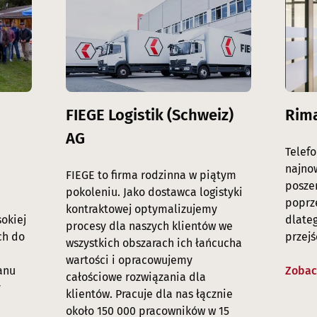
FIEGE Logistik (Schweiz)
Rim
AG
Telefo
najno
FIEGE to firma rodzinna w piątym
poszer
pokoleniu. Jako dostawca logistyki
poprz
kontraktowej optymalizujemy
okiej
dlate
procesy dla naszych klientów we
ch do
przejś
wszystkich obszarach ich łańcucha
wartości i opracowujemy
anu
Zobac
całościowe rozwiązania dla
y
klientów. Pracuje dla nas łącznie
około 150 000 pracowników w 15